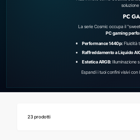
r
soluzione 
o
PC GA
n
La serie Cosmic occupa il "swe
e
PC gaming perfo
g
Performance 1440p:
Fluidità 
o
Raffreddamento a Liquido AI
z
Estetica ARGB:
Illuminazione s
i
Espandi i tuoi confini visivi con 
o
23 prodotti