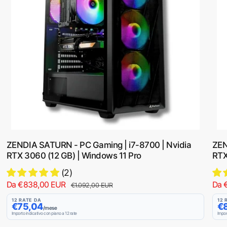
t
s
t
a
t
a
t
i
t
o
n
o
o
ZENDIA SATURN - PC Gaming | i7-8700 | Nvidia
ZEN
RTX 3060 (12 GB) | Windows 11 Pro
RTX
(2)
P
Da €838,00 EUR
P
P
Da 
€1.092,00 EUR
r
r
r
12 RATE DA
12 
€75,04
€
e
e
e
/mese
Importo indicativo con piano a 12 rate
Impor
z
z
z