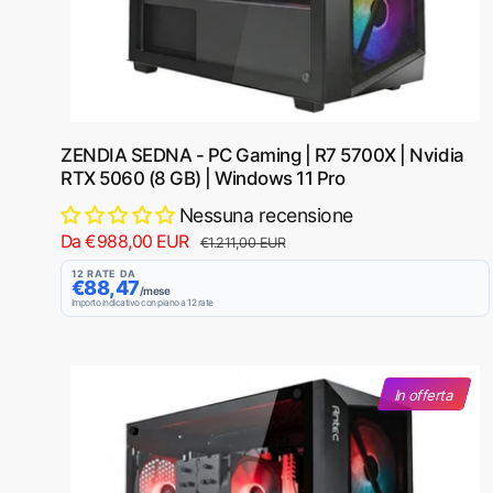
ZENDIA SEDNA - PC Gaming | R7 5700X | Nvidia
RTX 5060 (8 GB) | Windows 11 Pro
Nessuna recensione
P
Da €988,00 EUR
P
€1.211,00 EUR
r
r
12 RATE DA
€88,47
e
e
/mese
Importo indicativo con piano a 12 rate
z
z
z
z
o
o
s
d
In offerta
c
i
o
l
n
i