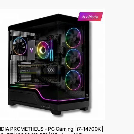
z
o
d
In offerta
i
l
i
s
t
i
n
o
DIA PROMETHEUS - PC Gaming | i7-14700K |