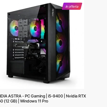
n
In offerta
a
p
e
r
:
DIA ASTRA - PC Gaming | i5-9400 | Nvidia RTX
0 (12 GB) | Windows 11 Pro