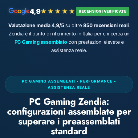
o
n
o
4,9
★★★★★
RECENSIONI VERIFICATE
Valutazione media 4,9/5
su oltre
850 recensioni reali
.
Zendia è il punto di riferimento in Italia per chi cerca un
PC Gaming assemblato
con prestazioni elevate e
assistenza reale.
PC GAMING ASSEMBLATI • PERFORMANCE •
ASSISTENZA REALE
PC Gaming Zendia:
configurazioni assemblate per
superare i preassemblati
standard