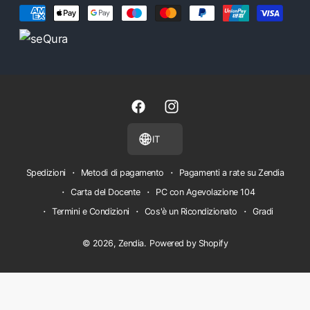
M
e
t
o
d
i
F
I
d
a
n
IT
i
c
s
p
e
t
Spedizioni
Metodi di pagamento
Pagamenti a rate su Zendia
a
b
a
Carta del Docente
PC con Agevolazione 104
g
o
g
Termini e Condizioni
Cos'è un Ricondizionato
Gradi
a
o
r
© 2026,
Zendia
.
Powered by Shopify
m
k
a
e
m
n
t