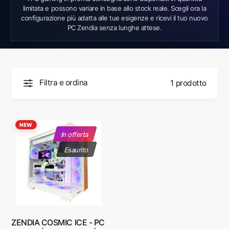
limitata e possono variare in base allo stock reale. Scegli ora la
configurazione più adatta alle tue esigenze e ricevi il tuo nuovo
PC Zendia senza lunghe attese.
Filtra e ordina
1 prodotto
NEW
In offerta
Esaurito
ZENDIA COSMIC ICE - PC