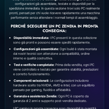
configurazioni già assemblate, testate e disponibili per la
spedizione immediata. In questa sezione trovi solo PC realmente
pronti, pensati per chi vuole ricevere rapidamente una macchina
performante senza attendere i normali tempi di assemblaggio.
PERCHÉ SCEGLIERE UN PC ZENDIA IN PRONTA
CONSEGNA:
Disponibilità immediata:
I PC presenti in questa collezione
sono già pronti e possono essere spediti rapidamente.
Configurazioni già assemblate:
Ogni build è stata montata
dai nostri tecnici con attenzione a compatibilità, ordine
interno e qualità costruttiva.
Test e verifiche completate:
Prima della vendita, ogni PC
viene controllato e testato per garantire stabilità, prestazioni
e corretto funzionamento.
Componenti selezionati:
Le configurazioni includono
hardware scelto tra NVIDIA, AMD e Intel, con un equilibrio
pensato per gaming, fluidità e affidabilità.
Garanzia e assistenza Zendia:
Ogni PC è coperto da
garanzia di 2 anni e supporto post-vendita dedicato.
I PC gaming in pronta consegna sono disponibili in quantità