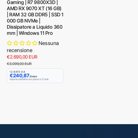
Gaming | R7 9800X3D |
AMD RX 9070 XT (16 GB)
| RAM 32 GB DDR5 | SSD 1
000 GB NVMe |
Dissipatore a Liquido 360
mm | Windows 11 Pro
Nessuna
recensione
P
€2.690,00 EUR
P
r
r
€3.099,00 EUR
e
e
12 RATE DA
€240,87
z
z
/mese
Importo indicativo con piano a 12 rate
z
z
o
o
s
d
c
i
o
l
n
i
t
s
a
t
t
i