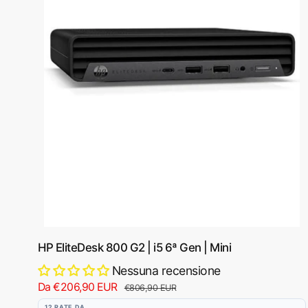
o
n
o
HP EliteDesk 800 G2 | i5 6ª Gen | Mini
Nessuna recensione
P
Da €206,90 EUR
P
€806,90 EUR
r
r
12 RATE DA