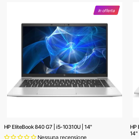
In offerta
HP EliteBook 840 G7 | i5-10310U | 14"
HP 
14"
Nessuna recensione