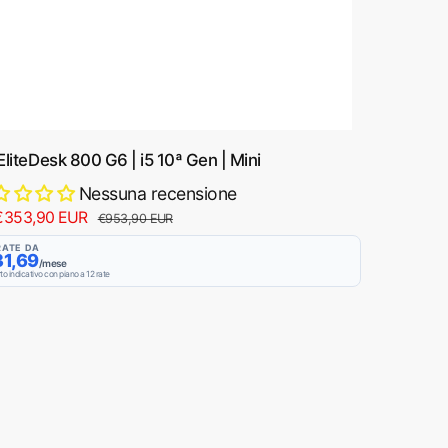
EliteDesk 800 G6 | i5 10ª Gen | Mini
Nessuna recensione
€353,90 EUR
P
€953,90 EUR
r
RATE DA
31,69
e
/mese
to indicativo con piano a 12 rate
z
z
o
d
i
l
i
s