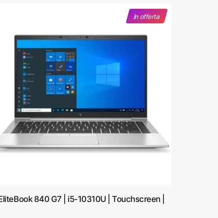
i
n
In offerta
a
p
e
r
:
EliteBook 840 G7 | i5-10310U | Touchscreen |