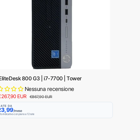
i
n
o
EliteDesk 800 G3 | i7-7700 | Tower
Nessuna recensione
€267,90 EUR
P
€867,90 EUR
r
RATE DA
23,99
e
/mese
to indicativo con piano a 12 rate
z
z
o
d