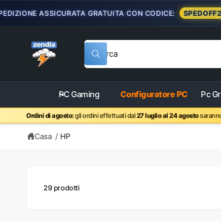
t
IZIONE ASSICURATA GRATUITA CON CODICE:
SPEDOFF26
☀
e
ai
c
C
o
n
C
e
t
e
r
e
r
c
n
a
c
u
PC Gaming
Configuratore PC
Pc Gr
ti
a
Ordini di agosto:
gli ordini effettuati dal
27 luglio al 24 agosto
saranno
n
e
Casa
/
HP
l
n
o
29 prodotti
s
t