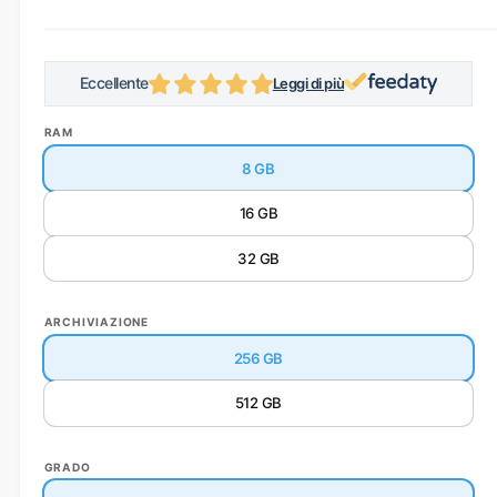
Eccellente
Leggi di più
Zendia ha una valutazione ecc
RAM
8 GB
16 GB
32 GB
ARCHIVIAZIONE
256 GB
512 GB
GRADO