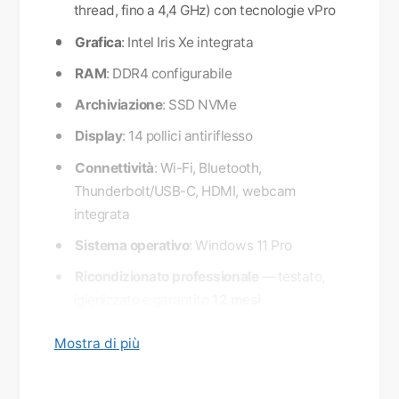
thread, fino a 4,4 GHz) con tecnologie vPro
Grafica
: Intel Iris Xe integrata
RAM
: DDR4 configurabile
Archiviazione
: SSD NVMe
Display
: 14 pollici antiriflesso
Connettività
: Wi-Fi, Bluetooth,
Thunderbolt/USB-C, HDMI, webcam
integrata
Sistema operativo
: Windows 11 Pro
Ricondizionato professionale
— testato,
igienizzato e garantito
12 mesi
Un 11ª generazione pronto per anni di
Mostra di più
aggiornamenti, al prezzo di un entry-level
nuovo.