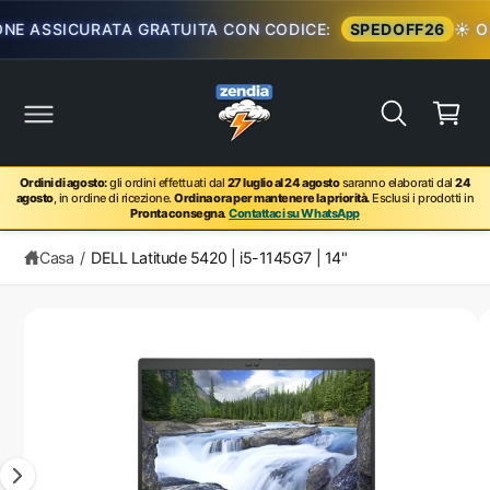
E ASSICURATA GRATUITA CON CODICE:
SPEDOFF26
☀️ OF
Carrello
Ordini di agosto:
gli ordini effettuati dal
27 luglio al 24 agosto
saranno elaborati dal
24
agosto
, in ordine di ricezione.
Ordina ora per mantenere la priorità.
Esclusi i prodotti in
Pronta consegna
.
Contattaci su WhatsApp
Casa
/
DELL Latitude 5420 | i5-1145G7 | 14"
zioni sul prodotto
L'immagine 1 è ora disponibile in visualizzazione galleria