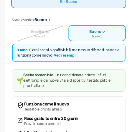
B - Buono
Stato estetico:
Buono
i
Eccellente
Buono
Grado A
Grado B
Buono:
Piccoli segni o graffi visibili, ma nessun difetto funzionale.
Funziona come nuovo.
Vedi esempi
Scelta sostenibile:
un ricondizionato riduce i rifiuti
🌱
elettronici e dà nuova vita a dispositivi testati, puliti e
pronti all’uso.
Funziona come il nuovo
Testato e pronto all’uso
Reso gratuito entro 30 giorni
Provalo senza pensieri