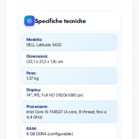
Specifiche tecniche
⚙️
Modello:
DELL Latitude 5420
Dimensioni:
(32,1 x 21,2 x 1,9) cm
Peso:
1,37 kg
Display:
14"; IPS; Full HD (1920x1080 px)
Processore:
Intel Core i5-1145G7 (4 core, 8 thread; fino a
4,4 GHz)
RAM:
8 GB DDR4 (configurabile)