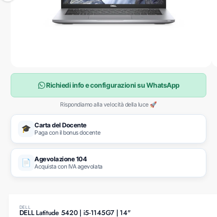
Apri contenuti multimediali 1 in finestra modale
1
/
su
3
Richiedi info e configurazioni su WhatsApp
Rispondiamo alla velocità della luce 🚀
Carta del Docente
🎓
Paga con il bonus docente
Agevolazione 104
📄
Acquista con IVA agevolata
DELL
DELL Latitude 5420 | i5-1145G7 | 14"