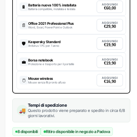
Batteria nuova 100% installata
AGGIUNGI
🔋
€60,00
Batteria compatibile, installata e testata
Office 2021 Professional Plus
AGGIUNGI
📄
€29,90
Word, Excel, PowerPoint e Outlook
Kaspersky Standard
AGGIUNGI
🛡
€19,90
Antivirus 1 PC per 1 anno
Borsa notebook
AGGIUNGI
💼
€19,90
Protezione e trasporto per il portatile
Mouse wireless
AGGIUNGI
🖱️
€16,90
Mouse senza fili pronto all’uso
Tempi di spedizione
🚚
Questo prodotto viene preparato e spedito in circa 6/8
giorni lavorativi.
8 disponibili
Ritiro disponibile in negozio a Padova