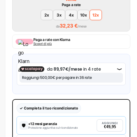
Paga a rate
2x
3x
4x
10x
12x
32,23 €
da
/mese
Paga a rate con Klarna
Scopri di più
✓ Completa il tuo ricondizionato
+12 mesi garanzia
AGGIUNGI
🛡️
€49,95
Protezione aggiuntiva sul ricondizionato