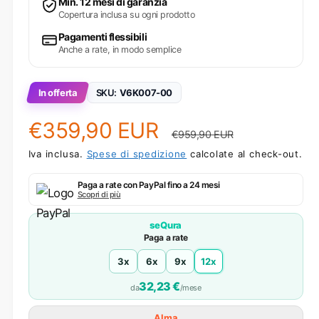
Min. 12 mesi di garanzia
Copertura inclusa su ogni prodotto
Pagamenti flessibili
Anche a rate, in modo semplice
In offerta
SKU:
V6K007-00
Prezzo scontato
Prezzo di listin
€359,90 EUR
€959,90 EUR
Iva inclusa.
Spese di spedizione
calcolate al check-out.
Paga a rate con PayPal fino a 24 mesi
Scopri di più
seQura
Paga a rate
3x
6x
9x
12x
32,23 €
da
/mese
Alma