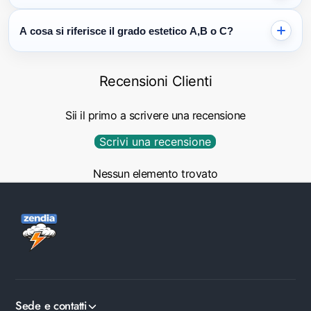
essere utilizzato immediatamente all’accensione.
Tutti i computer ricondizionati Zendia sono coperti da garanzia e
A cosa si riferisce il grado estetico A,B o C?
assistenza reale in Italia, per offrirti un acquisto sicuro e
supporto anche dopo la vendita.
La classificazione estetica (Grado A+, A, B o C) indica
Recensioni Clienti
esclusivamente lo stato esterno del prodotto e non influisce in
alcun modo sulle prestazioni o sull’affidabilità del computer.
Sii il primo a scrivere una recensione
Scrivi una recensione
Nessun elemento trovato
Sede e contatti