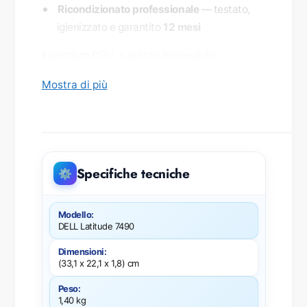
Ricondizionato professionale
— testato,
igienizzato e garantito
12 mesi
Il premium DELL a prezzo accessibile:
leggerezza, classe e affidabilità, con un occhio
Mostra di più
all'ambiente.
Specifiche tecniche
⚙️
Modello:
DELL Latitude 7490
Dimensioni:
(33,1 x 22,1 x 1,8) cm
Peso:
1,40 kg