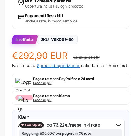
Min. 12 mesi di garanzia
Copertura inclusa su ogni prodotto
Pagamenti flessibili
Anche a rate, in modo semplice
In offerta
SKU:
V6K009-00
Prezzo scontato
Prezzo di listin
€292,90 EUR
€892,90 EUR
Iva inclusa.
Spese di spedizione
calcolate al check-out.
Paga a rate con PayPal fino a 24 mesi
Scopri di più
Paga a rate con Klarna
Scopri di più