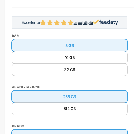
Eccellente
Leggi di più
Zendia ha una valutazione ecc
RAM
8 GB
16 GB
32 GB
ARCHIVIAZIONE
256 GB
512 GB
GRADO