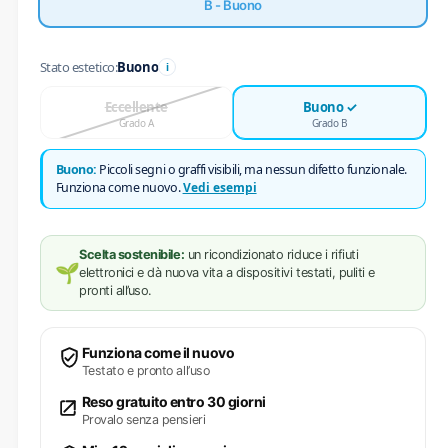
B - Buono
Stato estetico:
Buono
i
Eccellente
Buono
Grado A
Grado B
Buono:
Piccoli segni o graffi visibili, ma nessun difetto funzionale.
Funziona come nuovo.
Vedi esempi
Scelta sostenibile:
un ricondizionato riduce i rifiuti
🌱
elettronici e dà nuova vita a dispositivi testati, puliti e
pronti all’uso.
Funziona come il nuovo
Testato e pronto all’uso
Reso gratuito entro 30 giorni
Provalo senza pensieri