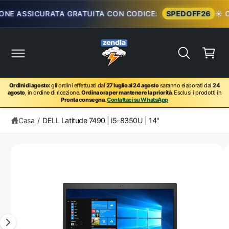
NE ASSICURATA GRATUITA CON CODICE:
SPEDOFF26
☀️ OF
Carrello
Ordini di agosto:
gli ordini effettuati dal
27 luglio al 24 agosto
saranno elaborati dal
24
agosto
, in ordine di ricezione.
Ordina ora per mantenere la priorità.
Esclusi i prodotti in
Pronta consegna
.
Contattaci su WhatsApp
Casa
/
DELL Latitude 7490 | i5-8350U | 14"
zioni sul prodotto
L'immagine 1 è ora disponibile in visualizzazione galleria