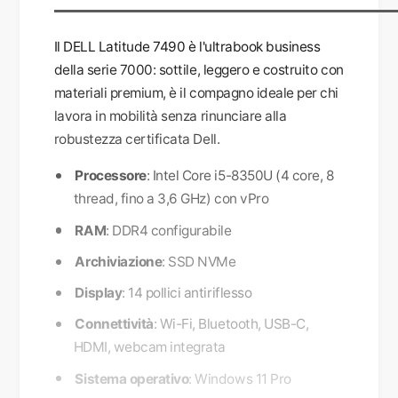
Il DELL Latitude 7490 è l'ultrabook business
della serie 7000: sottile, leggero e costruito con
materiali premium, è il compagno ideale per chi
lavora in mobilità senza rinunciare alla
robustezza certificata Dell.
Processore
: Intel Core i5-8350U (4 core, 8
thread, fino a 3,6 GHz) con vPro
RAM
: DDR4 configurabile
Archiviazione
: SSD NVMe
Display
: 14 pollici antiriflesso
Connettività
: Wi-Fi, Bluetooth, USB-C,
HDMI, webcam integrata
Sistema operativo
: Windows 11 Pro