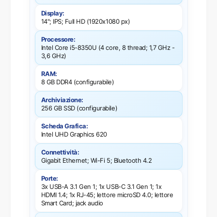
Display:
14"; IPS; Full HD (1920x1080 px)
Processore:
Intel Core i5-8350U (4 core, 8 thread; 1,7 GHz -
3,6 GHz)
RAM:
8 GB DDR4 (configurabile)
Archiviazione:
256 GB SSD (configurabile)
Scheda Grafica:
Intel UHD Graphics 620
Connettività:
Gigabit Ethernet; Wi-Fi 5; Bluetooth 4.2
Porte:
3x USB-A 3.1 Gen 1; 1x USB-C 3.1 Gen 1; 1x
HDMI 1.4; 1x RJ-45; lettore microSD 4.0; lettore
Smart Card; jack audio