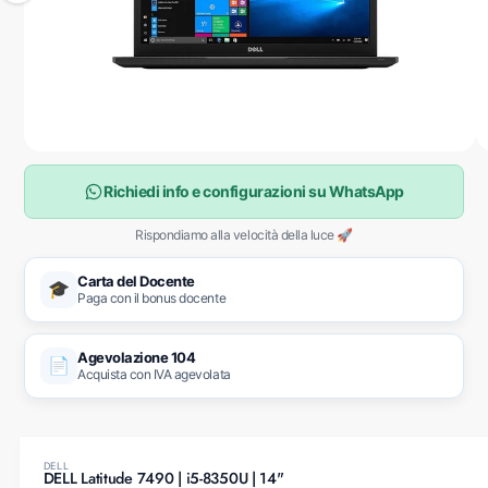
Apri contenuti multimediali 1 in finestra modale
1
/
su
2
Richiedi info e configurazioni su WhatsApp
Rispondiamo alla velocità della luce 🚀
Carta del Docente
🎓
Paga con il bonus docente
Agevolazione 104
📄
Acquista con IVA agevolata
DELL
DELL Latitude 7490 | i5-8350U | 14"