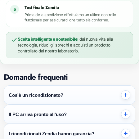
Test finale Zendia
5
Prima della spedizione effettuiamo un ultimo controllo
funzionale per assicurarci che tutto sia conforme.
Scelta intelligente e sostenibile:
dai nuova vita alla
tecnologia, riduci gli sprechi e acquisti un prodotto
controllato dal nostro laboratorio.
Domande frequenti
Cos'è un ricondizionato?
I prodotti ricondizionati Zendia sono prodotti che provengono
Il PC arriva pronto all’uso?
principalmente da cessioni leasing o noleggio a lungo termine, si
tratta di macchine professionali di alta qualità e di provenienza
Il computer viene consegnato pronto all’uso, con sistema
controllata.
I ricondizionati Zendia hanno garanzia?
operativo installato, configurato e aggiornato, così da poter