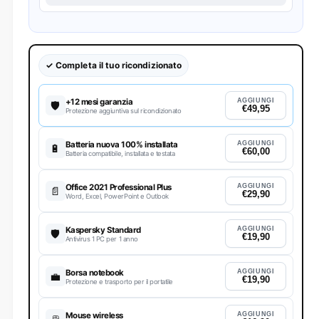
✓ Completa il tuo ricondizionato
+12 mesi garanzia
AGGIUNGI
🛡️
€49,95
Protezione aggiuntiva sul ricondizionato
Batteria nuova 100% installata
AGGIUNGI
🔋
€60,00
Batteria compatibile, installata e testata
Office 2021 Professional Plus
AGGIUNGI
📄
€29,90
Word, Excel, PowerPoint e Outlook
Kaspersky Standard
AGGIUNGI
🛡
€19,90
Antivirus 1 PC per 1 anno
Borsa notebook
AGGIUNGI
💼
€19,90
Protezione e trasporto per il portatile
Mouse wireless
AGGIUNGI