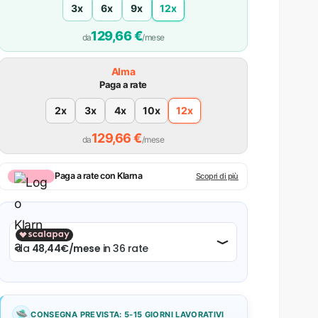
3x
6x
9x
12x
129,66 €
da
/mese
Dissipatore a Liquido 360 mm | Windows 11 Pro
Alma
Paga a rate
2x
3x
4x
10x
12x
129,66 €
da
/mese
Paga a rate con Klarna
Scopri di più
🛸
CONSEGNA PREVISTA: 5-15 GIORNI LAVORATIVI