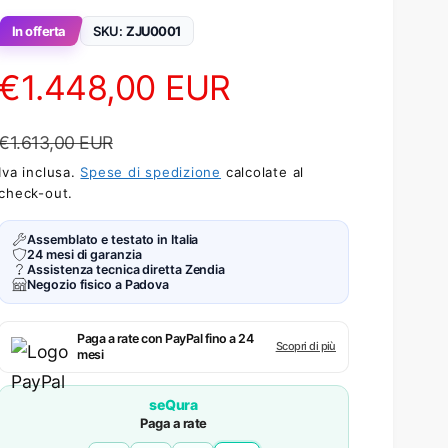
In offerta
SKU:
ZJU0001
Prezzo scontato
Prezzo di list
€1.448,00 EUR
€1.613,00 EUR
Iva inclusa.
Spese di spedizione
calcolate al
check-out.
Assemblato e testato in Italia
24 mesi di garanzia
Assistenza tecnica diretta Zendia
Negozio fisico a Padova
Paga a rate con PayPal fino a 24
Scopri di più
mesi
seQura
Paga a rate