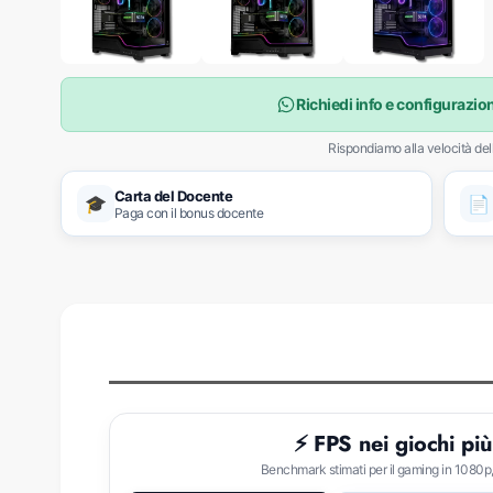
C
Richiedi info e configurazi
o
Rispondiamo alla velocità del
n
Carta del Docente
🎓
📄
Paga con il bonus docente
s
u
l
e
n
⚡ FPS nei giochi più
z
Benchmark stimati per il gaming in 1080p