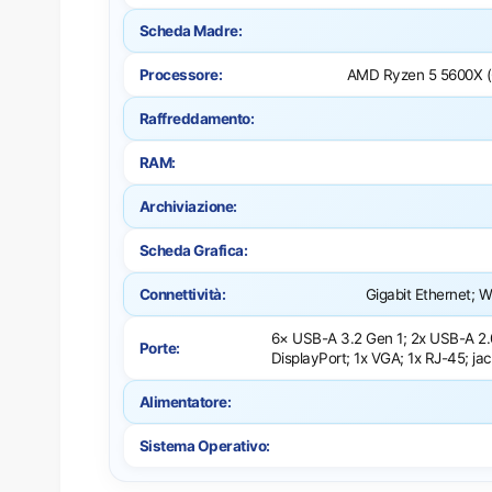
o
Scheda Madre:
n
Processore:
AMD Ryzen 5 5600X (6
i
Raffreddamento:
Z
RAM:
E
Archiviazione:
N
Scheda Grafica:
D
Connettività:
Gigabit Ethernet; W
I
6× USB-A 3.2 Gen 1; 2x USB-A 2.
Porte:
A
DisplayPort; 1x VGA; 1x RJ-45; j
Alimentatore:
J
Sistema Operativo:
U