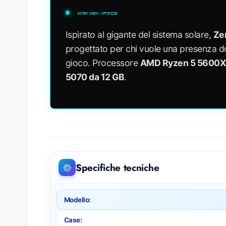
o
SYSTEM CHECK: OPTIMIZED
n
Ispirato al gigante del sistema solare,
Ze
progettato per chi vuole una presenza d
f
gioco. Processore
AMD Ryzen 5 5600
i
5070 da 12 GB
.
g
u
r
a
Specifiche tecniche
⚙️
z
i
Modello:
Case: