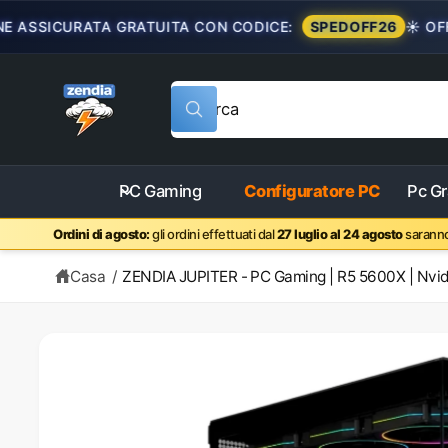
SSICURATA GRATUITA CON CODICE:
SPEDOFF26
☀️ OFFERT
Cerca nel nostro negozio
Cerca
PC Gaming
Configuratore PC
Pc Gr
Ordini di agosto:
gli ordini effettuati dal
27 luglio al 24 agosto
saranno
Casa
/
ZENDIA JUPITER - PC Gaming | R5 5600X | Nvidi
informazioni sul prodotto
L'immagine 1 è ora disponibile in visualizzazione ga