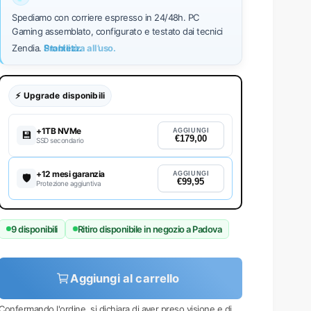
Spediamo con corriere espresso in 24/48h. PC
Gaming assemblato, configurato e testato dai tecnici
Prontezza all’uso.
Zendia.
⚡ Upgrade disponibili
+1TB NVMe
AGGIUNGI
💾
€179,00
SSD secondario
+12 mesi garanzia
AGGIUNGI
🛡️
€99,95
Protezione aggiuntiva
9 disponibili
Ritiro disponibile in negozio a Padova
Aggiungi al carrello
Confermando l'ordine, si dichiara di aver preso visione e di