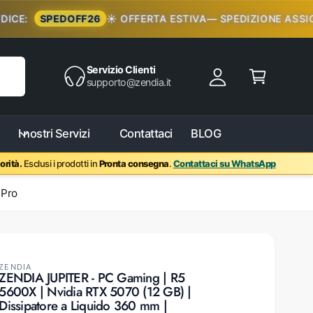
:
SPEDOFF26
☀️ OFFERTA ESTIVA— SPEDIZIONE ASSICURA
Servizio Clienti
Accedi
Carrello
supporto@zendia.it
I nostri Servizi
Contattaci
BLOG
orità.
Esclusi i prodotti in
Pronta consegna
.
Contattaci su WhatsApp
 Pro
ZENDIA
ZENDIA JUPITER - PC Gaming | R5
5600X | Nvidia RTX 5070 (12 GB) |
Dissipatore a Liquido 360 mm |