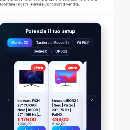
accettare i nostri
Termini e Condizioni di vendita
.
Potenzia il tuo setup
Monitor
(3)
Tastiere e Mouse
(2)
Wi-Fi
(1)
Sedie
(3)
UPS
(2)
Offerta
Offerta
Offerta
MSI MAG 272F |
Nero | Piatto | 27"
| 200 Hz | Full HD
‹
›
Ironware IRON
Ironware IRON24
27" CURVO |
| Nero | Piatto |
Nero | 1800R |
24" | 75 Hz |
27" | 165 Hz |
FullHD
€179,00
€99,00
€225,00
FullHD
€230,00
€142,00
€285,00