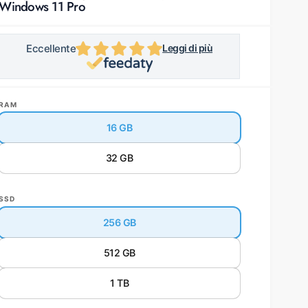
Windows 11 Pro
Eccellente
Leggi di più
Zendia ha una valutazione eccellente
RAM
16 GB
32 GB
SSD
256 GB
512 GB
ali 2 in finestra modale
1 TB